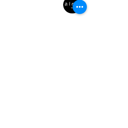
garantir compras com segurança.
LOCALIZAÇÃO
Rua de 9 de Julho, 28
4050-433
, Porto
Atendimento exclusivamente online
e por telefone***
ENCOMENDAS
Para garantir o seu horário
de entrega e a frescura
& qualidade da sua refeição,
aceitamos encomendas até
às 21h da véspera do dia de
entrega desejado