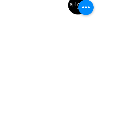
garantir compras com segurança.
LOCALIZAÇÃO
Rua de 9 de Julho, 28
4050-433
, Porto
Atendimento exclusivamente online
e por telefone***
ENCOMENDAS
Para garantir o seu horário
de entrega e a frescura
& qualidade da sua refeição,
aceitamos encomendas até
às 21h da véspera do dia de
entrega desejado